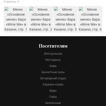
Страниц: 4
Посетителям
#Актуальное
Рестораны
Кафе
Банкетные залы
Загородный отдых
Караоке-клубы
Бары
Пабы
Кальянные