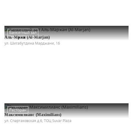
Банкетный зал
Аль-Мәржән (Al-Marjan)
ул. Шигабутдина Марджани, 16
Ресторан
Максимилианс (Maximilians)
ул. Спартаковская д.6, ТОЦ Suvar Plaza