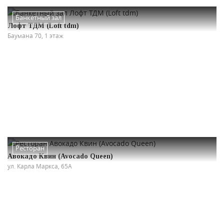
Банкетный зал
Лофт ТДМ (Loft tdm)
Баумана 70, 1 этаж
Ресторан
Авокадо Квин (Avocado Queen)
ул. Карла Маркса, 65А