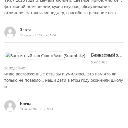
19.07.2025 года отмечала юбилей. Светлое, яркое, чистое, с
фотозоной помещение, кухня вкусная, обслуживание
отличное. Наталья- менеджер, спасибо за решение всех...
Злата
04 августа 2025 г. в 15:00
Банкетный зал «Сююмбике (Suumbike)»
Ужасное
заведение
итаю восторженные отзывы и умиляюсь, это нам что ли
только не повезло... наши дети в этом году окончили школу
и...
Елена
31 июля 2025 г. в 09:11